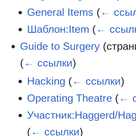
General Items
(
← ссы
Шаблон:Item
(
← ссыл
Guide to Surgery
(стран
(
← ссылки
)
Hacking
(
← ссылки
)
Operating Theatre
(
← 
Участник:Haggerd/Ha
(
← ссылки
)