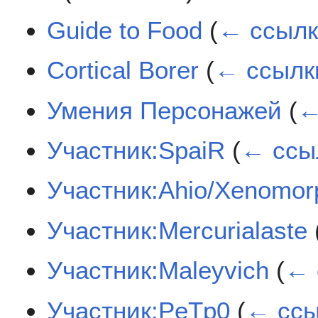
Guide to Food
(
← ссыл
Cortical Borer
(
← ссылк
Умения Персонажей
(
←
Участник:SpaiR
(
← ссы
Участник:Ahio/Xenomor
Участник:Mercurialaste
Участник:Maleyvich
(
← 
Участник:PeTp0
(
← ссы