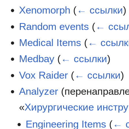
Xenomorph
(
← ссылки
)
Random events
(
← ссы
Medical Items
(
← ссылк
Medbay
(
← ссылки
)
Vox Raider
(
← ссылки
)
Analyzer
(перенаправле
«
Хирургические инстр
Engineering Items
(
← 