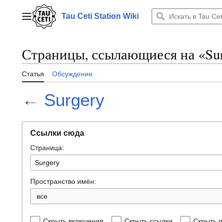
Перейти
к
Tau Ceti Station Wiki
Главное меню
содержанию
Страницы, ссылающиеся на «Su
Статья
Обсуждение
←
Surgery
Ссылки сюда
Страница:
Пространство имён:
все
Скрыть включения
Скрыть ссылки
Скрыть 