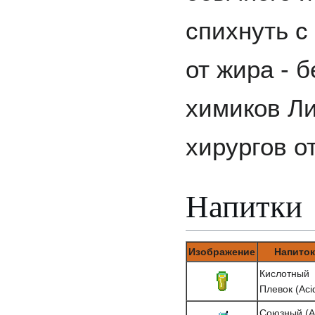
спихнуть с
от жира - б
химиков Ли
хирургов о
Напитки
Изображение
Напиток
Кислотный
Плевок (Acid
Союзный (Al