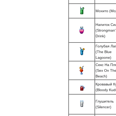
Мохито (Moj
Напиток Си
(Strongman'
Drink)
Голубая Ла
(The Blue
Lagoone)
Секс На Пл
(Sex On Th
Beach)
Кровавый К
(Bloody Kud
Глушитель
(Silencer)