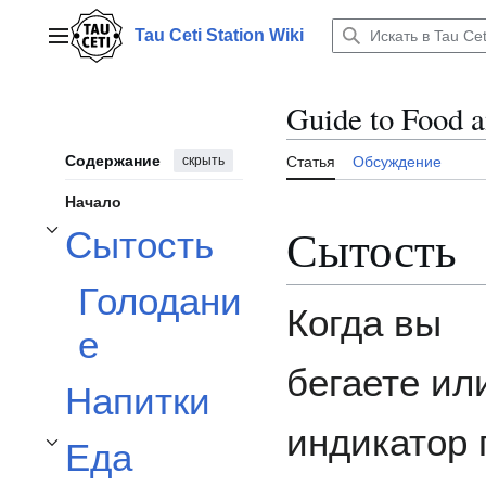
Перейти
к
Tau Ceti Station Wiki
Главное меню
содержанию
Guide to Food 
Содержание
скрыть
Статья
Обсуждение
Начало
Сытость
Сытость
Отобразить/Скрыть подраздел Сытость
Голодани
Когда вы
е
бегаете ил
Напитки
индикатор 
Еда
Отобразить/Скрыть подраздел Еда