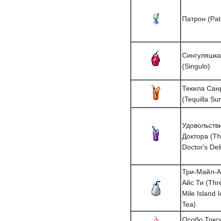
Патрон (Pat
Сингуляшка
(Singulo)
Текила Сан
(Tequilla Su
Удовольств
Доктора (T
Doctor's Del
Три-Майл-
Айс Ти (Thr
Mile Island 
Tea)
Особо Токс