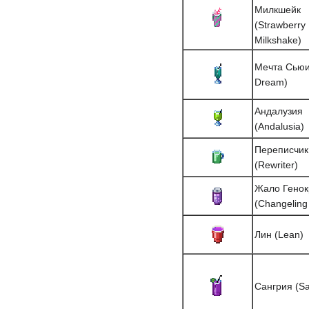
Милкшейк
(Strawberry
Milkshake)
Мечта Сьюи
Dream)
Андалузия
(Andalusia)
Переписчик
(Rewriter)
Жало Генок
(Changeling 
Лин (Lean)
Сангрия (Sa