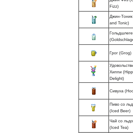
Fizz)
Джин-Тоник
and Tonic)
Гольдшлеге
(Goldschlag
Грог (Grog)
Удовольств
Хиппи (Hipp
Delight)
Сивуха (Ho
Пиво со ль
(Iced Beer)
Чай со льд
(Iced Tea)