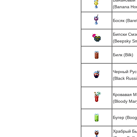
Банановый 
(Banana Ho
Босяк (Bare
Бипски См
(Beepsky S
Билк (Bilk)
Черный Рус
(Black Russ
Кровавая М
(Bloody Mar
Бугер (Boog
Храбрый Б