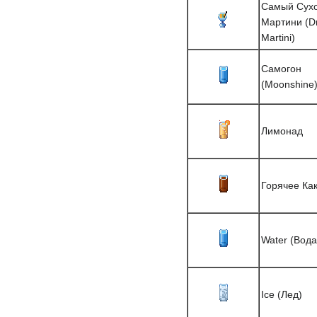
Самый Сух
Мартини (Dr
Martini)
Самогон
(Moonshine
Лимонад
Горячее Ка
Water (Вода
Ice (Лед)