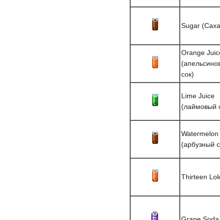
Sugar (Саха
Orange Juic
(апельсино
сок)
Lime Juice
(лаймовый 
Watermelon 
(арбузный с
Thirteen Lo
Grape Soda