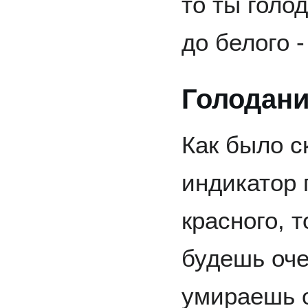
то ты голо
до белого 
Голодан
Как было с
индикатор 
красного, 
будешь оче
умираешь о