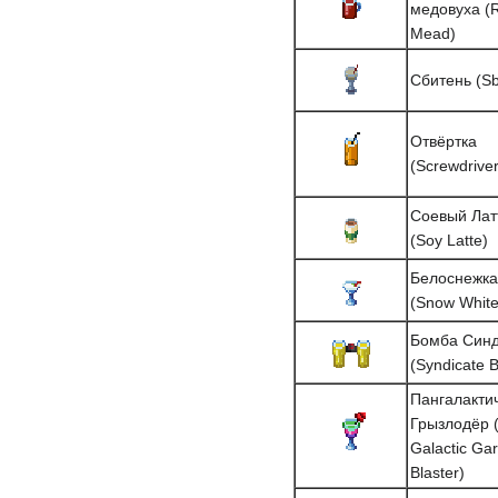
медовуха (
Mead)
Сбитень (Sb
Отвёртка
(Screwdriver
Соевый Лат
(Soy Latte)
Белоснежка
(Snow White
Бомба Синд
(Syndicate 
Пангалакти
Грызлодёр 
Galactic Gar
Blaster)