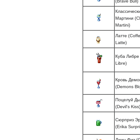
(Brave Bull)
Классическ
Мартини (Cl
Martini)
Латте (Coff
Latte)
Куба Либре
Libre)
Кровь Демо
(Demons Bl
Поцелуй Дь
(Devil's Kiss
Сюрприз Э
(Erika Surpr
Джин Физ (