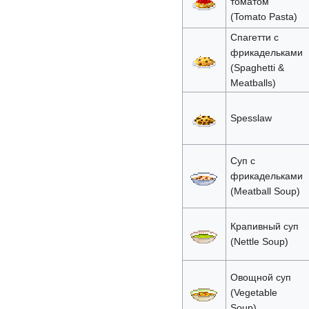
томатом
(Tomato Pasta)
Спагетти с
фрикадельками
(Spaghetti &
Meatballs)
Spesslaw
Суп с
фрикадельками
(Meatball Soup)
Крапивный суп
(Nettle Soup)
Овощной суп
(Vegetable
Soup)