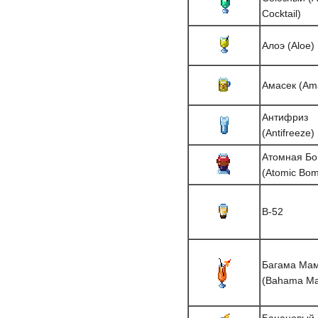
Cocktail)
Алоэ (Aloe)
Амасек (Am
Антифриз
(Antifreeze)
Атомная Б
(Atomic Bo
B-52
Багама Ма
(Bahama M