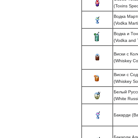
(Toxins Spec
Водка Март
(Vodka Marti
Водка и Тон
(Vodka and 
Виски с Кол
(Whiskey Co
Виски с Со
(Whiskey So
Белый Русс
(White Russ
Бакарди (Ba
Бакарди Ал