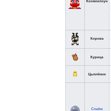
Космоклоун
Корова
Курица
Цыплёнок
Слайм