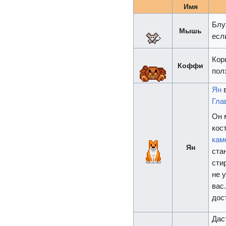
Имя
Блу
Мышь
есл
Кор
Коффи
пол
Ян
в
Гла
Он 
кос
кам
Ян
ста
сти
не 
вас
дос
Дас