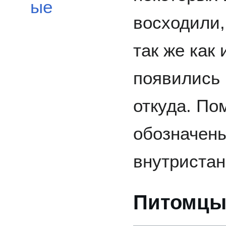
ые
восходили,
так же как 
появились 
откуда. По
обозначены
внутриста
Питомц