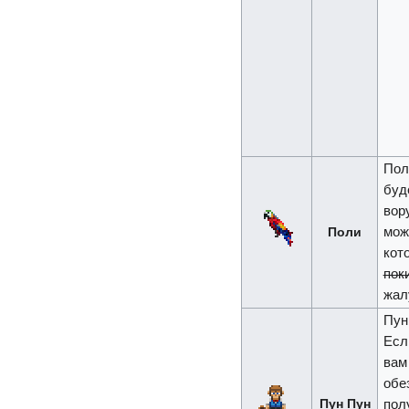
Пол
буд
вор
Поли
мож
кот
пок
жал
Пун
Есл
вам
обе
Пун Пун
пол