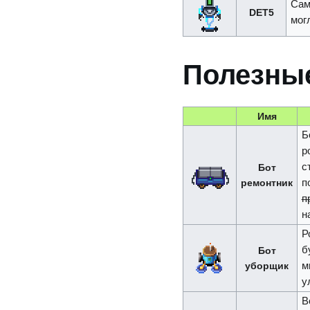
Сам
DET5
мог
Полезны
Имя
Б
р
с
Бот
ремонтник
п
п
н
Р
б
Бот
уборщик
м
у
В