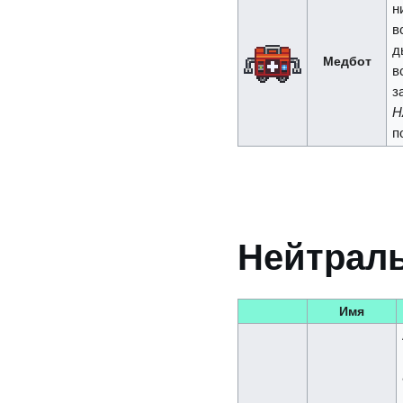
н
в
д
Медбот
в
з
Н
п
Нейтрал
Имя