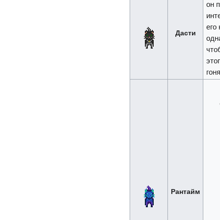
он 
инт
его
Дасти
одн
что
это
гон
Рантайм