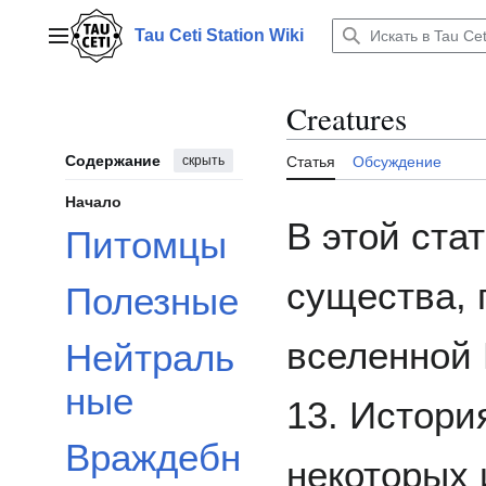
Перейти
к
Tau Ceti Station Wiki
Главное меню
содержанию
Creatures
Содержание
скрыть
Статья
Обсуждение
Начало
В этой ста
Питомцы
существа, 
Полезные
вселенной
Нейтраль
ные
13. Истори
Враждебн
некоторых 