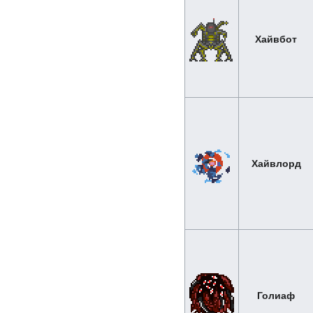
Хайвбот
Хайвлорд
Голиаф