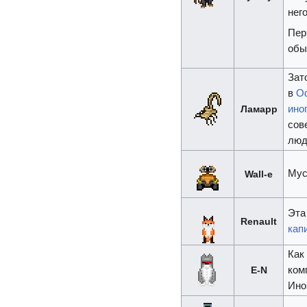
нег
Пер
обы
Зат
в
О
Ламарр
ино
сов
люд
Мус
Wall-e
Эта
Renault
кап
Как
E-N
ком
Ино