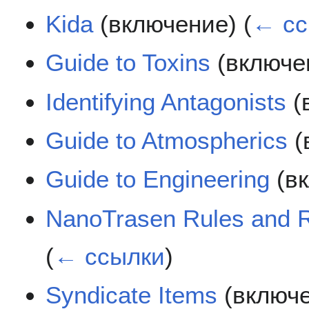
Kida
(включение)
(
← сс
Guide to Toxins
(включе
Identifying Antagonists
(
Guide to Atmospherics
(
Guide to Engineering
(в
NanoTrasen Rules and R
(
← ссылки
)
Syndicate Items
(включ