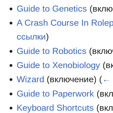
Guide to Genetics
(вклю
A Crash Course In Rolep
ссылки
)
Guide to Robotics
(вклю
Guide to Xenobiology
(в
Wizard
(включение)
(
← 
Guide to Paperwork
(вк
Keyboard Shortcuts
(вк