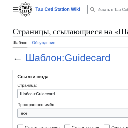
Перейти
к
Tau Ceti Station Wiki
Главное меню
содержанию
Страницы, ссылающиеся на «Ша
Шаблон
Обсуждение
←
Шаблон:Guidecard
Ссылки сюда
Страница:
Пространство имён:
все
Скрыть включения
Скрыть ссылки
Скрыть 